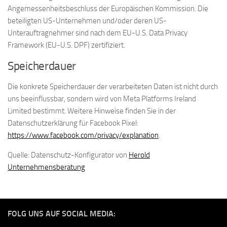
Angemessenheitsbeschluss der Europäischen Kommission. Die
beteiligten US-Unternehmen und/oder deren US-
Unterauftragnehmer sind nach dem EU-U.S. Data Privacy
Framework (EU-U.S. DPF) zertifiziert.
Speicherdauer
Die konkrete Speicherdauer der verarbeiteten Daten ist nicht durch
uns beeinflussbar, sondern wird von Meta Platforms Ireland
Limited bestimmt. Weitere Hinweise finden Sie in der
Datenschutzerklärung für Facebook Pixel:
https://www.facebook.com/privacy/explanation
.
Quelle: Datenschutz-Konfigurator von
Herold
Unternehmensberatung
FOLG UNS AUF SOCIAL MEDIA: